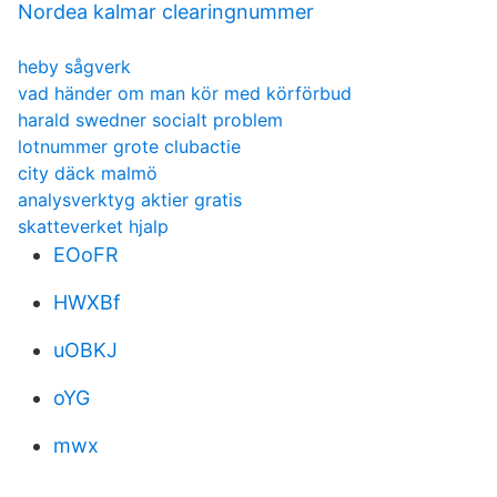
Nordea kalmar clearingnummer
heby sågverk
vad händer om man kör med körförbud
harald swedner socialt problem
lotnummer grote clubactie
city däck malmö
analysverktyg aktier gratis
skatteverket hjalp
EOoFR
HWXBf
uOBKJ
oYG
mwx