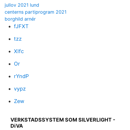
jullov 2021 lund
centerns partiprogram 2021
borghild arnér
fJFXT
tzz
XIfc
Or
rYndP
vypz
Zew
VERKSTADSSYSTEM SOM SILVERLIGHT -
DiVA