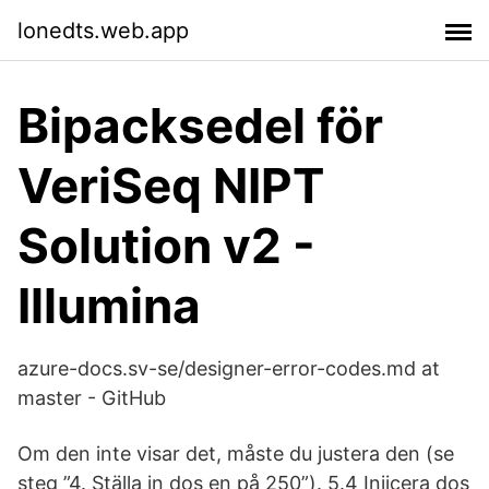
lonedts.web.app
Bipacksedel för
VeriSeq NIPT
Solution v2 -
Illumina
azure-docs.sv-se/designer-error-codes.md at
master - GitHub
Om den inte visar det, måste du justera den (se
steg ”4. Ställa in dos en på 250”). 5.4 Injicera dos