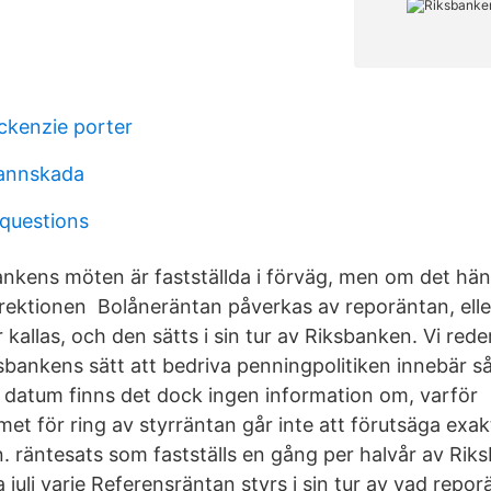
ckenzie porter
annskada
questions
nkens möten är fastställda i förväg, men om det hä
irektionen Bolåneräntan påverkas av reporäntan, ell
kallas, och den sätts i sin tur av Riksbanken. Vi red
bankens sätt att bedriva penningpolitiken innebär sål
a datum finns det dock ingen information om, varför
met för ring av styrräntan går inte att förutsäga exa
. räntesats som fastställs en gång per halvår av Rik
a juli varje Referensräntan styrs i sin tur av vad repor