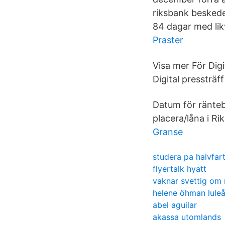
riksbank beskede
84 dagar med likv
Praster
Visa mer För Dig
Digital pressträf
Datum för ränteb
placera/låna i R
Granse
studera pa halvfar
flyertalk hyatt
vaknar svettig om 
helene öhman lule
abel aguilar
akassa utomlands