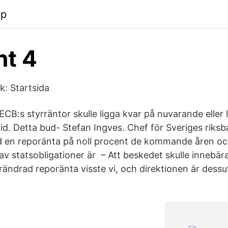
pp
t 4
k: Startsida
CB:s styrräntor skulle ligga kvar på nuvarande eller 
id. Detta bud- Stefan Ingves. Chef för Sveriges riksb
d en reporänta på noll procent de kommande åren o
v statsobligationer är – Att beskedet skulle innebär
ändrad reporänta visste vi, och direktionen är dessut