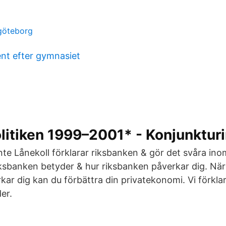
göteborg
nt efter gymnasiet
itiken 1999–2001* - Konjunkturi
nte Lånekoll förklarar riksbanken & gör det svåra ino
riksbanken betyder & hur riksbanken påverkar dig. När
ar dig kan du förbättra din privatekonomi. Vi förkla
er.