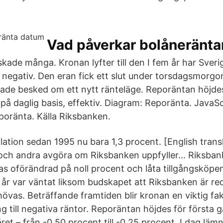
Vad påverkar bolåneränt
ade många. Kronan lyfter till den I fem år har Sveri
t negativ. Den eran fick ett slut under torsdagsmorgo
ade besked om ett nytt ränteläge. Reporäntan höjd
på daglig basis, effektiv. Diagram: Reporänta. JavaSc
oränta. Källa Riksbanken.
lation sedan 1995 nu bara 1,3 procent. [English trans
 och andra avgöra om Riksbanken uppfyller… Riksban
s oförändrad på noll procent och låta tillgångsköpe
i år var väntat liksom budskapet att Riksbanken är re
övas. Beträffande framtiden blir kronan en viktig fak
g till negativa räntor. Reporäntan höjdes för första g
et – från -0,50 procent till -0,25 procent. I dag läm