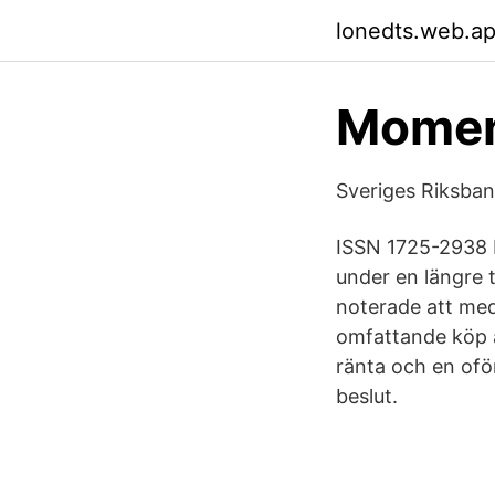
lonedts.web.a
Momen
Sveriges Riksban
ISSN 1725-2938 E
under en längre t
noterade att me
omfattande köp a
ränta och en oför
beslut.