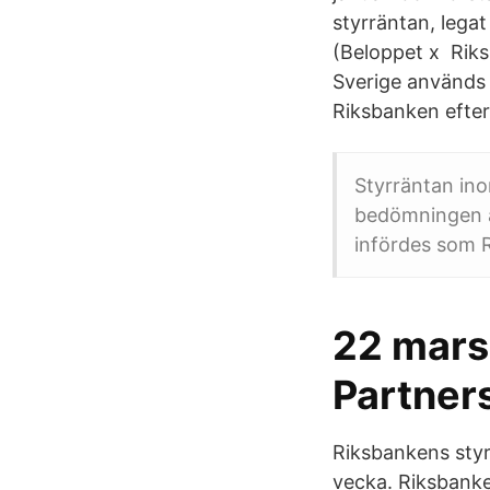
styrräntan, lega
(Beloppet x Riks
Sverige används 
Riksbanken efter
Styrräntan ino
bedömningen a
infördes som R
22 mars
Partner
Riksbankens styr
vecka. Riksbanke