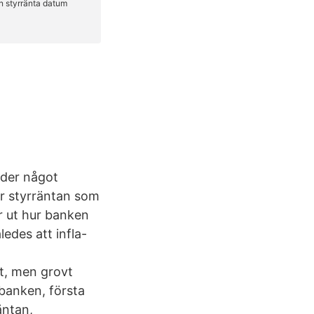
nder något
er styrräntan som
er ut hur banken
edes att infla-
kt, men grovt
sbanken, första
äntan,