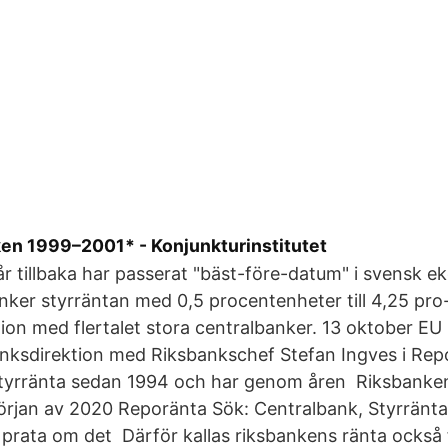
ken 1999–2001* - Konjunkturinstitutet
 tillbaka har passerat "bäst-före-datum" i svensk e
ker styrräntan med 0,5 procentenheter till 4,25 pro-
on med flertalet stora centralbanker. 13 oktober E
anksdirektion med Riksbankschef Stefan Ingves i Rep
tyrränta sedan 1994 och har genom åren Riksbanke
örjan av 2020 Reporänta Sök: Centralbank, Styrränta,
 prata om det Därför kallas riksbankens ränta också 