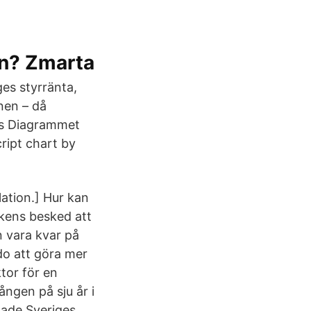
an? Zmarta
ges styrränta,
nen – då
es Diagrammet
ript chart by
lation.] Hur kan
kens besked att
n vara kvar på
do att göra mer
tor för en
ången på sju år i
nade Sveriges