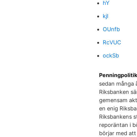
hY
kjl
OUnfb
RcVUC
ockSb
Penningpoliti
sedan många år
Riksbanken sän
gemensam akti
en enig Riksb
Riksbankens s
reporäntan i b
börjar med att