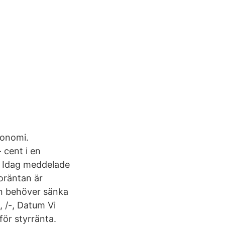
konomi.
 cent i en
U Idag meddelade
oräntan är
n behöver sänka
 /-, Datum Vi
för styrränta.