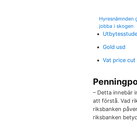
Hyresnämnden 
jobba i skogen
Utbytesstude
Gold usd
Vat price cut
Penningpol
– Detta innebär i
att förstå. Vad 
riksbanken påverk
riksbanken betyd