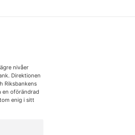
lägre nivåer
ank. Direktionen
ch Riksbankens
a en oförändrad
om enig i sitt