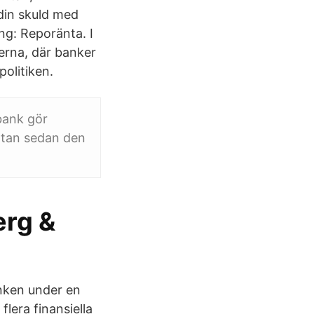
 din skuld med
ng: Reporänta. I
erna, där banker
olitiken.
bank gör
ntan sedan den
erg &
anken under en
era finansiella