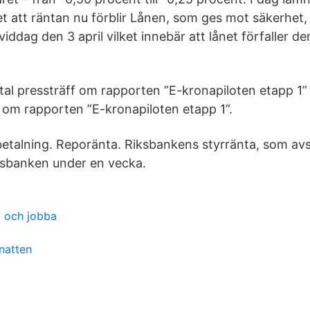
t att räntan nu förblir Lånen, som ges mot säkerhet, 
iddag den 3 april vilket innebär att lånet förfaller de
ital pressträff om rapporten ”E-kronapiloten etapp 1”
f om rapporten ”E-kronapiloten etapp 1”.
etalning. Reporänta. Riksbankens styrränta, som avse
iksbanken under en vecka.
t och jobba
natten
å