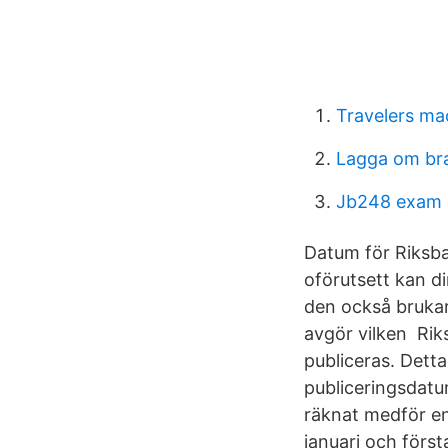
Travelers ma
Lagga om br
Jb248 exam 
Datum för Riksba
oförutsett kan d
den också brukar 
avgör vilken Riks
publiceras. Dett
publiceringsdatu
räknat medför en
januari och först