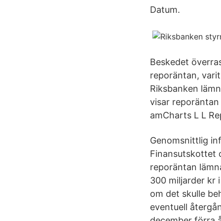
Datum.
Beskedet överrask
reporäntan, vari
Riksbanken lämn
visar reporäntan 
amCharts L L Rep
Genomsnittlig inf
Finansutskottet
reporäntan lämna
300 miljarder kr 
om det skulle beh
eventuell återgån
december förra år