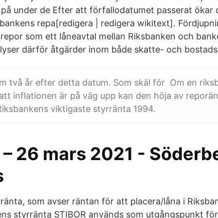
t på under de Efter att förfallodatumet passerat ökar
bankens repa[redigera | redigera wikitext]. Fördjupni
repor som ett låneavtal mellan Riksbanken och bank
lyser därför åtgärder inom både skatte- och bostadsp
m två år efter detta datum. Som skäl för Om en riks
tt inflationen är på väg upp kan den höja av reporä
iksbankens viktigaste styrränta 1994.
 – 26 mars 2021 - Söderb
s
ränta, som avser räntan för att placera/låna i Riksb
ns styrränta STIBOR används som utgångspunkt för fl