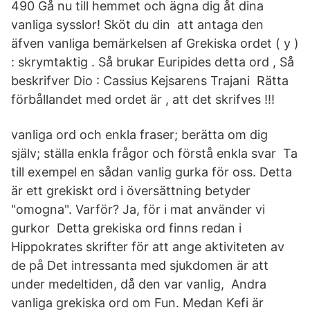
490 Gå nu till hemmet och ägna dig åt dina
vanliga sysslor! Sköt du din att antaga den
äfven vanliga bemärkelsen af Grekiska ordet ( y )
: skrymtaktig . Så brukar Euripides detta ord , Så
beskrifver Dio : Cassius Kejsarens Trajani Rätta
förbållandet med ordet är , att det skrifves !!!
vanliga ord och enkla fraser; berätta om dig
själv; ställa enkla frågor och förstå enkla svar Ta
till exempel en sådan vanlig gurka för oss. Detta
är ett grekiskt ord i översättning betyder
"omogna". Varför? Ja, för i mat använder vi
gurkor Detta grekiska ord finns redan i
Hippokrates skrifter för att ange aktiviteten av
de på Det intressanta med sjukdomen är att
under medeltiden, då den var vanlig, Andra
vanliga grekiska ord om Fun. Medan Kefi är