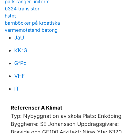
park ranger uniform
b324 transistor
hstnt
barnböcker på kroatiska
varmemotstand betong
JaU
KKrG
GfPc
VHF
IT
Referenser A Klimat
Typ: Nybyggnation av skola Plats: Enköping
Byggherre: SE Johansson Uppdragsgivare:
Bravida och GF100 Arkitekt: Niras Yta: 6320