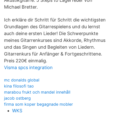
Akustikgitarre: 5 Steps to Lagerfeuer von
Michael Bretter.
Ich erkläre dir Schritt für Schritt die wichtigsten
Grundlagen des Gitarrespielens und du lernst
auch deine ersten Lieder! Die Schwerpunkte
meines Gitarrenkurses sind Akkorde, Rhythmus
und das Singen und Begleiten von Liedern.
Gitarrenkurs für Anfänger & Fortgeschrittene.
Preis 220€ einmalig.
Visma spcs integration
mc donalds global
kina filosofi tao
marabou frukt och mandel innehåll
jacob ostberg
firma som koper begagnade mobler
WKS